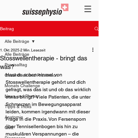
Beitrag
Alle Beiträge
1. Okt. 2025
2 Min. Lesezeit
Alle Beiträge
Stosswellentherapie - bringt das
Praxisalltag
was?
Hast du schon einmal von 
Gesundheit und Prävention
Stosswellentherapie gehört und dich 
Monats Challenge
gefragt, was das ist und ob das wirklich 
News und Physio
etwas bringt? Viele Patienten, die unter 
Schmerzen im Bewegungsapparat 
Tipps & Tricks
leiden, kommen irgendwann mit dieser 
Anatomie
Frage in die Praxis. Von Fersensporn 
über Tennisellenbogen bis hin zu 
Quiz
muskulären Verspannungen – die 