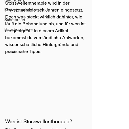
Diagnosen
Stosswellentherapie wird in der 
Physiotherapie seit Jahren eingesetzt. 
Kinderphysiotherapie
Doch was steckt wirklich dahinter, wie 
Schmerzen
läuft die Behandlung ab, und für wen ist 
Hausbesuche
sie geeignet? In diesem Artikel 
bekommst du verständliche Antworten, 
wissenschaftliche Hintergründe und 
praxisnahe Tipps.
Was ist Stosswellentherapie?