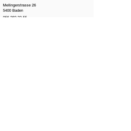
Mellingerstrasse 26
5400 Baden
056 282 33 55
info@suissephysio.ch
Einzugsgebiete
Augst
Baden
Bellikon
Birmenstorf
Dättwil
Ennetbaden
Fislisbach
Frenkendorf
Füllinsdorf
Giebenach
Kaiseraugst
Killwangen
Küttigen
Liestal
Mellingen
Muttenz