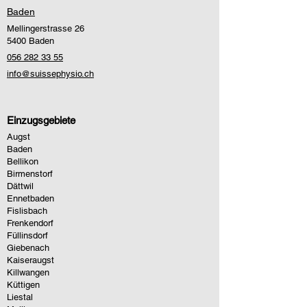
Baden
Mellingerstrasse 26
5400 Baden
056 282 33 55
info@suissephysio.ch
Einzugsgebiete
Augst
Baden
Bellikon
Birmenstorf
Dättwil
Ennetbaden
Fislisbach
Frenkendorf
Füllinsdorf
Giebenach
Kaiseraugst
Killwangen
Küttigen
Liestal