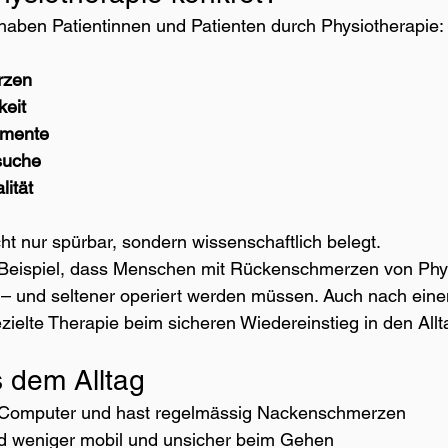
 haben Patientinnen und Patienten durch Physiotherapie:
rzen
eit
amente
suche
ität
cht nur spürbar, sondern wissenschaftlich belegt.
Beispiel, dass Menschen mit Rückenschmerzen von Phys
ren – und seltener operiert werden müssen. Auch nach ein
ezielte Therapie beim sicheren Wiedereinstieg in den Allt
s dem Alltag
m Computer und hast regelmässig Nackenschmerzen
nd weniger mobil und unsicher beim Gehen