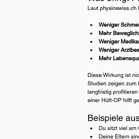
Laut 
physioswiss.ch
Weniger Schme
Mehr Beweglichk
Weniger Medik
Weniger Arztbe
Mehr Lebensqual
Diese Wirkung ist ni
Studien zeigen zum 
langfristig profitie
einer Hüft-OP hilft g
Beispiele au
Du sitzt viel a
Deine Eltern si