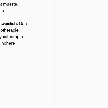
t müsste. 
ie 
hweislich.
 Das 
iotherapie 
ysiotherapie 
 höhere 