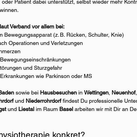
n oder Patient dabei unterstützt, selbst wieder mehr Kontr
winnen.
laut Verband vor allem bei:
Bewegungsapparat (z. B. Rücken, Schulter, Knie)
nach Operationen und Verletzungen
chmerzen
n Bewegungseinschränkungen
törungen und Sturzgefahr
 Erkrankungen wie Parkinson oder MS
Baden
 sowie bei 
Hausbesuchen
 in 
Wettingen
, 
Neuenhof
,
hrdorf
 und 
Niederrohrdorf
 findest Du professionelle Unte
gst
 und 
Liestal 
im Raum 
Basel
 arbeiten wir mit Dir an De
hysiotherapie konkret?