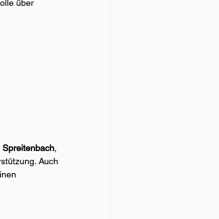
olle über 
 
Spreitenbach
, 
rstützung. Auch 
inen 