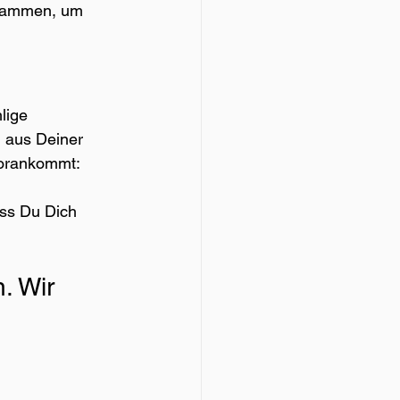
usammen, um 
lige 
 aus Deiner 
vorankommt: 
ss Du Dich 
. Wir 