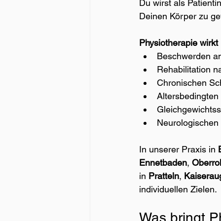
Du wirst als Patienti
Deinen Körper zu ge
Physiotherapie wirkt 
Beschwerden am 
Rehabilitation 
Chronischen S
Altersbedingte
Gleichgewichtss
Neurologischen
In unserer Praxis in 
Ennetbaden
, 
Oberro
in 
Pratteln
, 
Kaiserau
individuellen Zielen.
Was bringt P