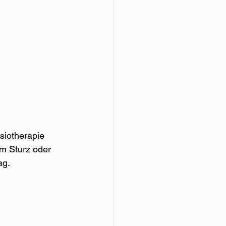
iotherapie 
em Sturz oder 
ag.