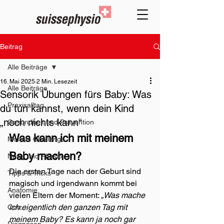
Beitrag
Alle Beiträge
16. Mai 2025
2 Min. Lesezeit
Alle Beiträge
Sensorik Übungen fürs Baby: Was
Praxisalltag
du tun kannst, wenn dein Kind
„noch nichts kann“
Gesundheit und Prävention
Was kann ich mit meinem 
Monats Challenge
Baby machen?
News und Physio
Die ersten Tage nach der Geburt sind 
Tipps & Tricks
magisch und irgendwann kommt bei 
Anatomie
vielen Eltern der Moment: 
„Was mache 
ich eigentlich den ganzen Tag mit 
Quiz
meinem Baby? Es kann ja noch gar 