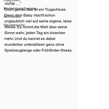
Diagnosen
nichts …“
Kinderphysiotherapie
Doch genau das ist ein Trugschluss. 
Denn dein Baby 
macht
 schon 
Schmerzen
unglaublich viel auf seine eigene, leise 
Hausbesuche
Weise. Es nimmt die Welt über seine 
Sinne wahr, jeden Tag ein bisschen 
mehr. Und du kannst es dabei 
wunderbar unterstützen ganz ohne 
Spielzeugberge oder Frühförder-Stress.