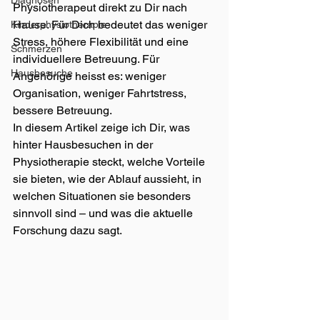
Diagnosen
Physiotherapeut direkt zu Dir nach 
Hause. Für Dich bedeutet das weniger 
Kinderphysiotherapie
Stress, höhere Flexibilität und eine 
Schmerzen
individuellere Betreuung. Für 
Hausbesuche
Angehörige heisst es: weniger 
Organisation, weniger Fahrtstress, 
bessere Betreuung. 
In diesem Artikel zeige ich Dir, was 
hinter Hausbesuchen in der 
Physiotherapie steckt, welche Vorteile 
sie bieten, wie der Ablauf aussieht, in 
welchen Situationen sie besonders 
sinnvoll sind – und was die aktuelle 
Forschung dazu sagt.