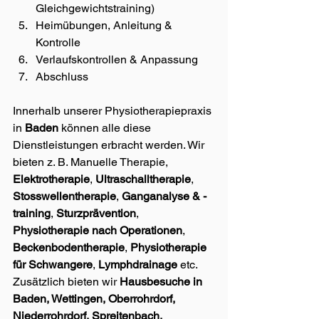
Gleichgewichtstraining)
Heimübungen, Anleitung & 
Kontrolle
Verlaufskontrollen & Anpassung
Abschluss
Innerhalb unserer Physiotherapiepraxis 
in 
Baden 
können alle diese 
Dienstleistungen erbracht werden. Wir 
bieten z. B. Manuelle Therapie, 
Elektrotherapie
, 
Ultraschalltherapie
, 
Stosswellentherapie
, 
Ganganalyse & -
training
, 
Sturzprävention
, 
Physiotherapie nach Operationen
, 
Beckenbodentherapie
, 
Physiotherapie 
für Schwangere
, 
Lymphdrainage
 etc.
Zusätzlich bieten wir 
Hausbesuche in 
Baden, Wettingen, Oberrohrdorf, 
Niederrohrdorf, Spreitenbach, 