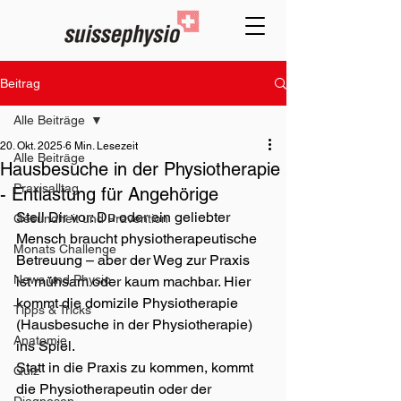
Beitrag
Alle Beiträge
20. Okt. 2025
6 Min. Lesezeit
Alle Beiträge
Hausbesuche in der Physiotherapie
Praxisalltag
- Entlastung für Angehörige
Stell Dir vor: Du oder ein geliebter 
Gesundheit und Prävention
Mensch braucht physiotherapeutische 
Monats Challenge
Betreuung – aber der Weg zur Praxis 
News und Physio
ist mühsam oder kaum machbar. Hier 
kommt die domizile Physiotherapie 
Tipps & Tricks
(Hausbesuche in der Physiotherapie) 
Anatomie
ins Spiel.
Statt in die Praxis zu kommen, kommt 
Quiz
die Physiotherapeutin oder der 