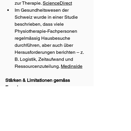
zur Therapie. 
ScienceDirect
Im Gesundheitswesen der 
Schweiz wurde in einer Studie 
beschrieben, dass viele 
Physiotherapie-Fachpersonen 
regelmässig Hausbesuche 
durchführen, aber auch über 
Herausforderungen berichten – z. 
B. Logistik, Zeitaufwand und 
Ressourcenzuteilung. 
Medinside
Stärken & Limitationen gemäss 
Forschung
Stärken
Hohe Patientenakzeptanz
Realitätsnahe Übungsanpassung
Verbesserte Zugänglichkeit
Potenzial zur besseren 
Therapietreue